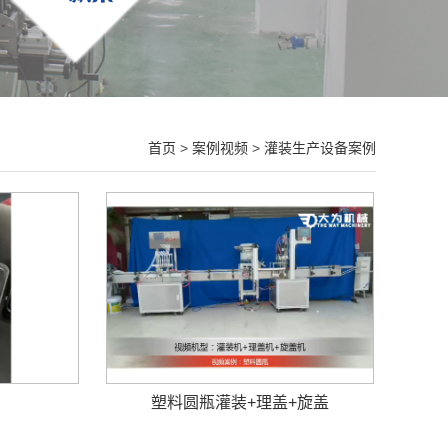
首页
>
案例视频
>
灌装生产设备案例
塑料圆瓶灌装+理盖+旋盖