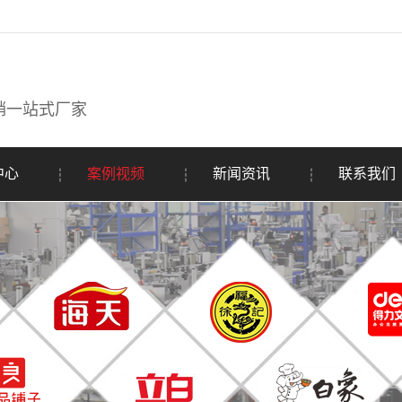
销一站式厂家
中心
案例视频
新闻资讯
联系我们