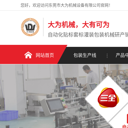
您好，欢迎访问东莞市大为机械设备有限公司官网！
大为机械，大有可为
自动化贴标套标灌装包装机械研产
网站首页
包装生产线
产品