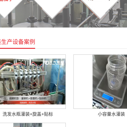
装生产设备案例
洗发水瓶灌装+旋盖+贴标
小容量水灌装