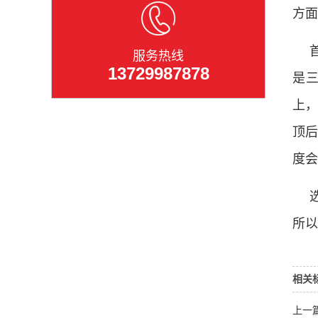
方面
服务热线
13729987878
是
上
顶
度会
所以
相关
上一