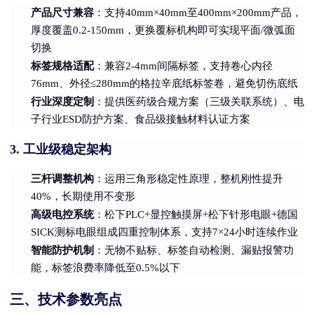
产品尺寸兼容
：支持40mm×40mm至400mm×200mm产品，
厚度覆盖0.2-150mm，更换覆标机构即可实现平面/微弧面
切换
标签规格适配
：兼容2-4mm间隔标签，支持卷心内径
76mm、外径≤280mm的格拉辛底纸标签卷，避免切伤底纸
行业深度定制
：提供医药级合规方案（三级关联系统）、电
子行业ESD防护方案、食品级接触材料认证方案
工业级稳定架构
3.
三杆调整机构
：运用三角形稳定性原理，整机刚性提升
40%，长期使用不变形
高级电控系统
：松下PLC+显控触摸屏+松下针形电眼+德国
SICK测标电眼组成四重控制体系，支持7×24小时连续作业
智能防护机制
：无物不贴标、标签自动检测、漏贴报警功
能，标签浪费率降低至0.5%以下
三、技术参数亮点