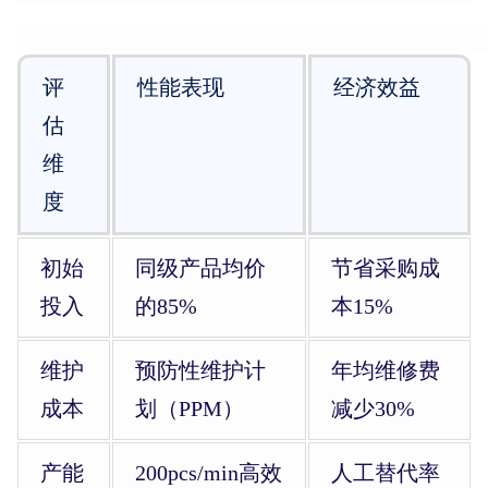
评
性能表现
经济效益
估
维
度
初始
同级产品均价
节省采购成
投入
的85%
本15%
维护
预防性维护计
年均维修费
成本
划（PPM）
减少30%
产能
200pcs/min高效
人工替代率