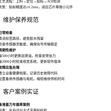
工艺流程：上料→定位→贴标→AOI检测
优势：贴标精度达±0.2mm，适应芯片等微小元件
、维护保养规范
日常检查
清洁标签路径，避免胶水残留
检查传感器灵敏度，确保信号传输稳定
周期性维护
每500小时更换润滑油，检查皮带张力
每2000小时校准视觉系统，更新软件版本
故障应急处理
建立设备健康档案，记录历史故障代码
配置备用传感器与电机，缩短维修停机时间
、客户案例实证
香港喜万年烟草案例
设备：全自动分卡式平面贴标机