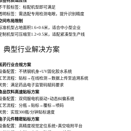
标签材质适应性
不干胶标签：标配机型即可满足
透明标签：需选配专用检测电眼，提升识别精度
空间布局限制
标准机型占地面积1.6×0.6米，适合中小型企业
定制机型可压缩至1.2×0.5米，适配紧凑型生产线
、典型行业解决方案
医药行业合规方案
设备配置：不锈钢机身+UV固化胶水系统
工艺流程：贴标→在线检测→数据上传至追溯系统
优势：满足药品电子监管码赋码要求
食品饮料高速贴标方案
设备配置：双伺服电机驱动+动态纠偏系统
工艺流程：分瓶→贴标→覆标→喷码
优势：实现300瓶/分钟贴标速度
电子元件精密贴标方案
设备配置：高精度视觉定位系统+真空吸附平台