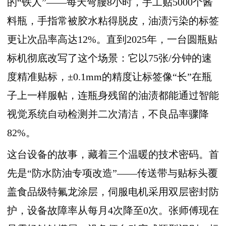
的“铁人”——每天弯腰8小时，手工贴5000个酱
料瓶，手指常被胶水粘得脱皮，油渍污染的标签
更让次品率高达12%。直到2025年，一台圆瓶贴
标机彻底改写了这个场景：它以75张/分钟的速
度精准贴标，±0.1mm的精度让标签像“长”在瓶
子上一样服帖，连瓶身残留的油渍都能通过智能
视觉系统自动检测并二次清洁，不良品率骤降
82%。
这台设备的故事，藏着三个温暖的技术密码。首
先是“防水防油专项改造”——传送带与贴标头覆
盖食品级特氟龙涂层，伺服电机采用双层密封防
护，设备故障率从每月4次降至0次。张师傅现在