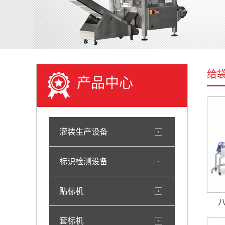
给
产品中心
灌装生产设备
标识检测设备
贴标机
套标机