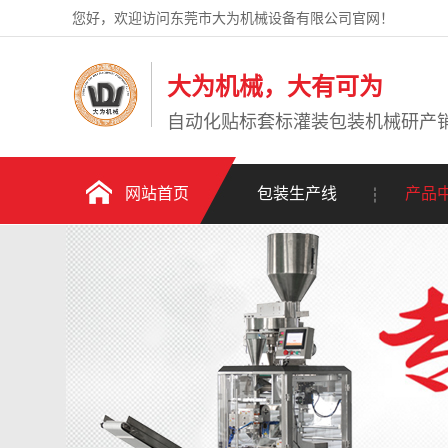
您好，欢迎访问东莞市大为机械设备有限公司官网！
大为机械，大有可为
自动化贴标套标灌装包装机械研产
网站首页
包装生产线
产品