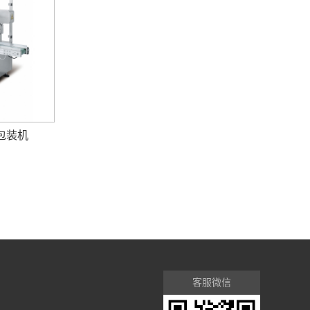
包装机
客服微信